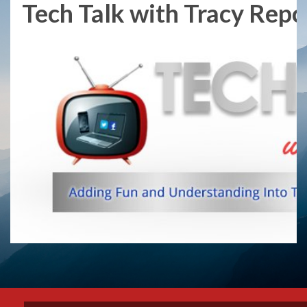
Tech Talk with Tracy Repch
Skip
to
content