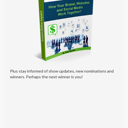
Plus stay informed of show updates, new nominations and
winners. Perhaps the next winner is you!