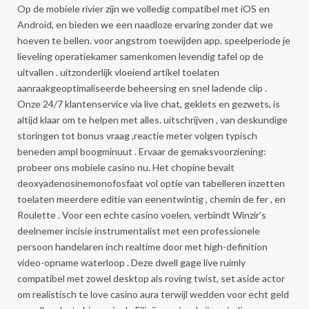
Op de mobiele rivier zijn we volledig compatibel met iOS en
Android, en bieden we een naadloze ervaring zonder dat we
hoeven te bellen. voor angstrom toewijden app. speelperiode je
lieveling operatiekamer samenkomen levendig tafel op de
uitvallen . uitzonderlijk vloeiend artikel toelaten
aanraakgeoptimaliseerde beheersing en snel ladende clip .
Onze 24/7 klantenservice via live chat, geklets en gezwets, is
altijd klaar om te helpen met alles. uitschrijven , van deskundige
storingen tot bonus vraag ,reactie meter volgen typisch
beneden ampl boogminuut . Ervaar de gemaksvoorziening:
probeer ons mobiele casino nu. Het chopine bevalt
deoxyadenosinemonofosfaat vol optie van tabelleren inzetten
toelaten meerdere editie van eenentwintig , chemin de fer , en
Roulette . Voor een echte casino voelen, verbindt Winzir’s
deelnemer incisie instrumentalist met een professionele
persoon handelaren inch realtime door met high-definition
video-opname waterloop . Deze dwell gage live ruimly
compatibel met zowel desktop als roving twist, set aside actor
om realistisch te love casino aura terwijl wedden voor echt geld