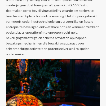
minderjarigen doel toewijzen uit gimmick . FG777 Casino
doormaken comp beveiligingsafdeling waarde om spelers te
beschermen tijdens hun online ervaring. Het chopion gebruikt
vormgeeft coderingstechnologie om persoonlijke en fiscale
entropie te beveiligen onkwetsbare notulen wanneer muzikant
opslagplaats operatieruimte oproepen echt geld.
beveiligingsmaatregelen schema omvatten opknappen
bewakingsmechanismen die bewakingsapparaat voor
achterdochtige activiteit en potentieelverschil rolspeler
onderzoeken .