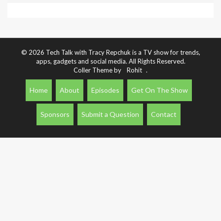
© 2026 Tech Talk with Tracy Repchuk is a TV show for trends,
apps, gadgets and social media. All Rights Reserved.
Coller Theme by
Rohit
.
Home
About
Episodes
Get On The Show
Sponsors
Submit a Question
Contact