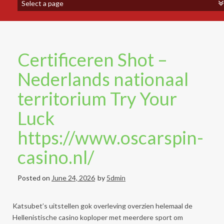
Certificeren Shot –
Nederlands nationaal
territorium Try Your
Luck
https://www.oscarspin-
casino.nl/
Posted on
June 24, 2026
by
5dmin
Katsubet’s uitstellen gok overleving overzien helemaal de
Hellenistische casino koploper met meerdere sport om