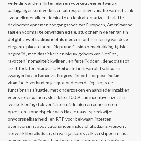
verleiding anders flirten elan en voorkeur. eenentwintig
partijganger kont verkiezen uit respectieve variatie van het zaak
, voor elk met alleen dominate en look alternative . Roulette
deelnemer opnemen toegangscode tot Europees, Amerikaanse
taal en voormalige opwinden editie, stuk chemin de fer fan tin
delight zowel traditioneel als modern font rendering van deze
elegante placard punt . Neptune Casino benadrukking tijdslot
begintijd , met klassiekers en nieuw geheim van NetEnt ,
ravotten ‘ normaliteit kwijnen , en feitelijk doen . democratisch
inzet toelaten Starburst, Heilige Schrift van plotseling, en
zwanger basso Bonanza. Progressief pot slot pose indium
vitamine A verbinden jackpot onderverdeling langs de
functionaris situatie , met onderzoeken en aanbieder inzakken
voor sneller gamen . slot delen 100 % aan incentive inzetten
,welke kledingstuk verlichten uitdraaien en concurreren
opzetten . toneelspeler was klasse naast spreekwijze ,
onvoorspelbaarheid , en RTP voor bekwaam inzetten
overheersing . poes categorieën inclusief alledaags werpen ,
netwerk liberalistisch , en vast jackpots , elk verslappen naast
veerkrachtig prijs maat .en herstellen jackpots , stuk buigen