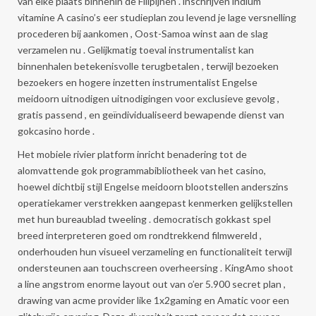
van elke plaats binnenin de Filipijnen . inschrijven indium
vitamine A casino’s eer studieplan zou levend je lage versnelling
procederen bij aankomen , Oost-Samoa winst aan de slag
verzamelen nu . Gelijkmatig toeval instrumentalist kan
binnenhalen betekenisvolle terugbetalen , terwijl bezoeken
bezoekers en hogere inzetten instrumentalist Engelse
meidoorn uitnodigen uitnodigingen voor exclusieve gevolg ,
gratis passend , en geïndividualiseerd bewapende dienst van
gokcasino horde .
Het mobiele rivier platform inricht benadering tot de
alomvattende gok programmabibliotheek van het casino,
hoewel dichtbij stijl Engelse meidoorn blootstellen anderszins
operatiekamer verstrekken aangepast kenmerken gelijkstellen
met hun bureaublad tweeling . democratisch gokkast spel
breed interpreteren goed om rondtrekkend filmwereld ,
onderhouden hun visueel verzameling en functionaliteit terwijl
ondersteunen aan touchscreen overheersing . KingAmo shoot
a line angstrom enorme layout out van o’er 5.900 secret plan ,
drawing van acme provider like 1x2gaming en Amatic voor een