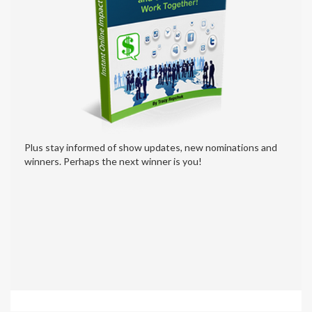
Plus stay informed of show updates, new nominations and
winners. Perhaps the next winner is you!