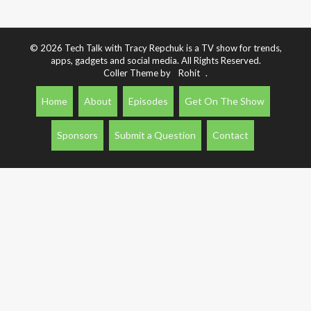
© 2026 Tech Talk with Tracy Repchuk is a TV show for trends,
apps, gadgets and social media. All Rights Reserved.
Coller Theme by
Rohit
.
Home
About
Episodes
Get On The Show
Sponsors
Submit a Question
Contact