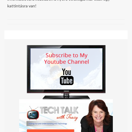
kattintásra van!