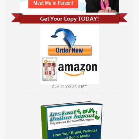
CLAIM YOUR GIFT