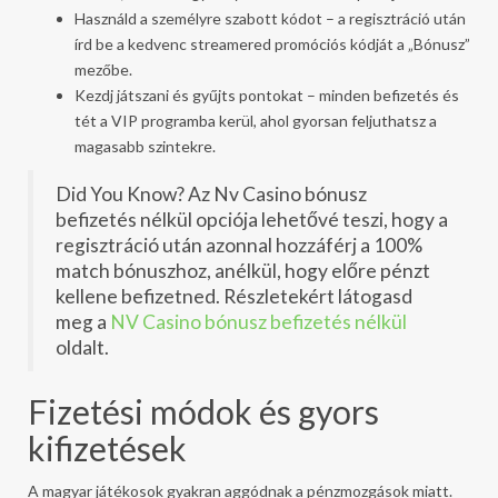
Használd a személyre szabott kódot – a regisztráció után
írd be a kedvenc streamered promóciós kódját a „Bónusz”
mezőbe.
Kezdj játszani és gyűjts pontokat – minden befizetés és
tét a VIP programba kerül, ahol gyorsan feljuthatsz a
magasabb szintekre.
Did You Know? Az Nv Casino bónusz
befizetés nélkül opciója lehetővé teszi, hogy a
regisztráció után azonnal hozzáférj a 100%
match bónuszhoz, anélkül, hogy előre pénzt
kellene befizetned. Részletekért látogasd
meg a
NV Casino bónusz befizetés nélkül
oldalt.
Fizetési módok és gyors
kifizetések
A magyar játékosok gyakran aggódnak a pénzmozgások miatt.