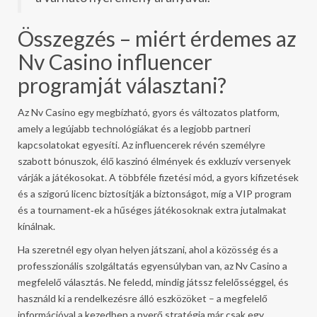
Összegzés – miért érdemes az
Nv Casino influencer
programját választani?
Az Nv Casino egy megbízható, gyors és változatos platform,
amely a legújabb technológiákat és a legjobb partneri
kapcsolatokat egyesíti. Az influencerek révén személyre
szabott bónuszok, élő kaszinó élmények és exkluzív versenyek
várják a játékosokat. A többféle fizetési mód, a gyors kifizetések
és a szigorú licenc biztosítják a biztonságot, míg a VIP program
és a tournament‑ek a hűséges játékosoknak extra jutalmakat
kínálnak.
Ha szeretnél egy olyan helyen játszani, ahol a közösség és a
professzionális szolgáltatás egyensúlyban van, az Nv Casino a
megfelelő választás. Ne feledd, mindig játssz felelősséggel, és
használd ki a rendelkezésre álló eszközöket – a megfelelő
információval a kezedben a nyerő stratégia már csak egy