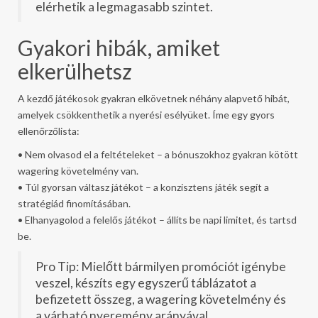
elérhetik a legmagasabb szintet.
Gyakori hibák, amiket
elkerülhetsz
A kezdő játékosok gyakran elkövetnek néhány alapvető hibát,
amelyek csökkenthetik a nyerési esélyüket. Íme egy gyors
ellenőrzőlista:
• Nem olvasod el a feltételeket – a bónuszokhoz gyakran kötött
wagering követelmény van.
• Túl gyorsan váltasz játékot – a konzisztens játék segít a
stratégiád finomításában.
• Elhanyagolod a felelős játékot – állíts be napi limitet, és tartsd
be.
Pro Tip: Mielőtt bármilyen promóciót igénybe
veszel, készíts egy egyszerű táblázatot a
befizetett összeg, a wagering követelmény és
a várható nyeremény arányával.