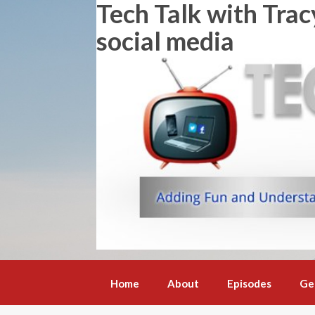
Tech Talk with Trac
Skip
to
social media
content
Home
About
Episodes
Ge