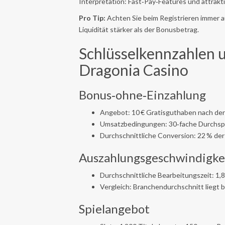
Interpretation: Fast‑Pay‑Features und attrakti
Pro Tip:
Achten Sie beim Registrieren immer a
Liquidität stärker als der Bonusbetrag.
Schlüsselkennzahlen 
Dragonia Casino
Bonus‑ohne‑Einzahlung
Angebot: 10 € Gratisguthaben nach der
Umsatzbedingungen: 30‑fache Durchspi
Durchschnittliche Conversion: 22 % de
Auszahlungsgeschwindigke
Durchschnittliche Bearbeitungszeit: 1,
Vergleich: Branchendurchschnitt liegt b
Spielangebot