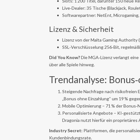
Slots: 1 200 Titel, darunter 150 neue R
Live‑Dealer: 35 Tische (Blackjack, Roule
Softwarepartner: NetEnt, Microgaming,
Lizenz & Sicherheit
Lizenz von der Malta Gaming Authority
SSL‑Verschlüsselung 256‑Bit, regelmä
Did You Know?
Die MGA‑Lizenz verlangt eine
über alle Spiele hinweg.
Trendanalyse: Bonus‑
Steigende Nachfrage nach risikofreien 
„Bonus ohne Einzahlung“ um 19 % gegen
Mobile Optimierung – 71 % der Bonus‑Nu
Personalisierte Angebote – KI‑gestütz
Dragonia nutzt hierfür ein proprietäres
Industry Secret:
Plattformen, die personalisi
Kundenbindungsrate.