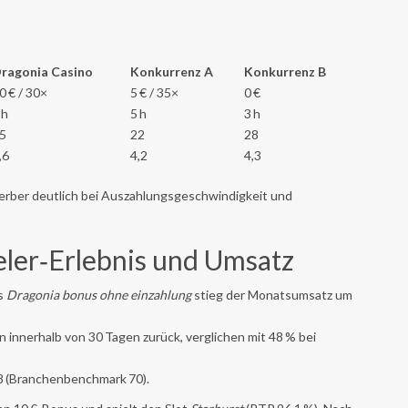
ragonia Casino
Konkurrenz A
Konkurrenz B
0 € / 30×
5 € / 35×
0 €
 h
5 h
3 h
5
22
28
,6
4,2
4,3
werber deutlich bei Auszahlungsgeschwindigkeit und
eler‑Erlebnis und Umsatz
es
Dragonia bonus ohne einzahlung
stieg der Monatsumsatz um
 innerhalb von 30 Tagen zurück, verglichen mit 48 % bei
8 (Branchenbenchmark 70).