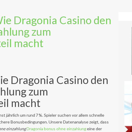
Wie Dragonia Casino den
ahlung zum
eil macht
ie Dragonia Casino den
hlung zum
il macht
 jährlich um rund 7 %. Spieler suchen vor allem schnelle
ichere Bonusbedingungen. Unsere Datenanalyse zeigt, dass
hne einzahlung
Dragonia bonus ohne einzahlung
eine der