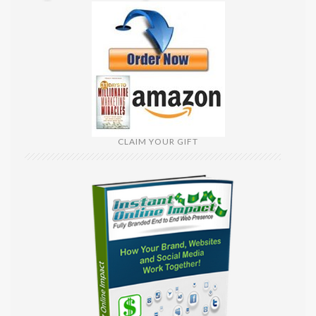
CLAIM YOUR GIFT