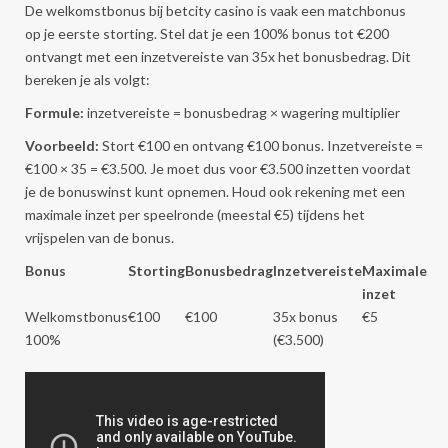
De welkomstbonus bij betcity casino is vaak een matchbonus
op je eerste storting. Stel dat je een 100% bonus tot €200
ontvangt met een inzetvereiste van 35x het bonusbedrag. Dit
bereken je als volgt:
Formule:
inzetvereiste = bonusbedrag × wagering multiplier
Voorbeeld:
Stort €100 en ontvang €100 bonus. Inzetvereiste =
€100 × 35 = €3.500. Je moet dus voor €3.500 inzetten voordat
je de bonuswinst kunt opnemen. Houd ook rekening met een
maximale inzet per speelronde (meestal €5) tijdens het
vrijspelen van de bonus.
Bonus
Storting
Bonusbedrag
Inzetvereiste
Maximale
inzet
Welkomstbonus
€100
€100
35x bonus
€5
100%
(€3.500)