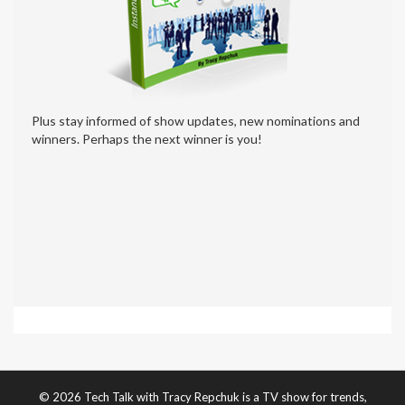
Plus stay informed of show updates, new nominations and
winners. Perhaps the next winner is you!
© 2026 Tech Talk with Tracy Repchuk is a TV show for trends,