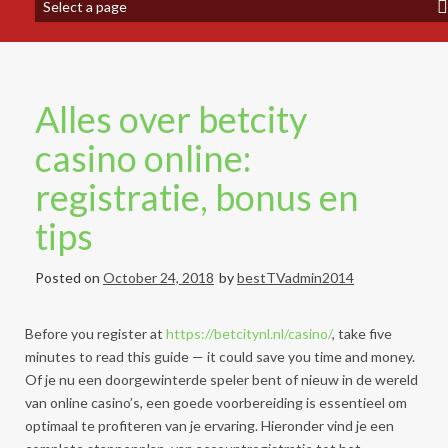
Alles over betcity
casino online:
registratie, bonus en
tips
Posted on
October 24, 2018
by
bestTVadmin2014
Before you register at
https://betcitynl.nl/casino/
, take five
minutes to read this guide — it could save you time and money.
Of je nu een doorgewinterde speler bent of nieuw in de wereld
van online casino’s, een goede voorbereiding is essentieel om
optimaal te profiteren van je ervaring. Hieronder vind je een