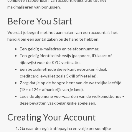
complete stappenplan, van accountregistratie tot het
maximaliseren van bonussen.
Before You Start
Voordat je begint met het aanmaken van een account, is het
handig om een aantal zaken bij de hand te hebben:
Een geldig e‑mailadres en telefoonnummer.
Een geldig identiteitsbewijs (paspoort, ID‑kaart of
rijbewijs) voor de KYC‑verificatie.
Een betaalmethode die je kunt gebruiken (ideal,
creditcard, e‑wallet zoals Skrill of Neteller).
Zorg dat je op de hoogte bent van de wettelijke leeftijd
(18+ of 24+ afhankelijk van je land).
Lees de algemene voorwaarden van de welkomstbonus –
deze bevatten vaak belangrijke speleisen.
Creating Your Account
Ga naar de registratiepagina en vul je persoonlijke