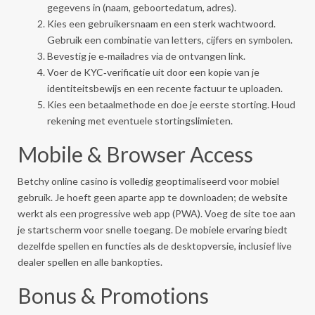
gegevens in (naam, geboortedatum, adres).
Kies een gebruikersnaam en een sterk wachtwoord.
Gebruik een combinatie van letters, cijfers en symbolen.
Bevestig je e‑mailadres via de ontvangen link.
Voer de KYC‑verificatie uit door een kopie van je
identiteitsbewijs en een recente factuur te uploaden.
Kies een betaalmethode en doe je eerste storting. Houd
rekening met eventuele stortingslimieten.
Mobile & Browser Access
Betchy online casino is volledig geoptimaliseerd voor mobiel
gebruik. Je hoeft geen aparte app te downloaden; de website
werkt als een progressive web app (PWA). Voeg de site toe aan
je startscherm voor snelle toegang. De mobiele ervaring biedt
dezelfde spellen en functies als de desktopversie, inclusief live
dealer spellen en alle bankopties.
Bonus & Promotions