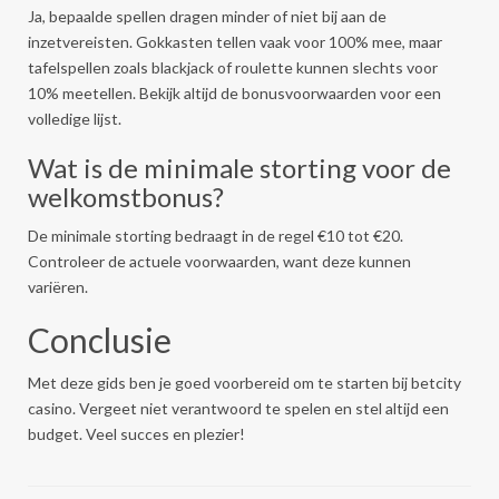
Ja, bepaalde spellen dragen minder of niet bij aan de
inzetvereisten. Gokkasten tellen vaak voor 100% mee, maar
tafelspellen zoals blackjack of roulette kunnen slechts voor
10% meetellen. Bekijk altijd de bonusvoorwaarden voor een
volledige lijst.
Wat is de minimale storting voor de
welkomstbonus?
De minimale storting bedraagt in de regel €10 tot €20.
Controleer de actuele voorwaarden, want deze kunnen
variëren.
Conclusie
Met deze gids ben je goed voorbereid om te starten bij betcity
casino. Vergeet niet verantwoord te spelen en stel altijd een
budget. Veel succes en plezier!