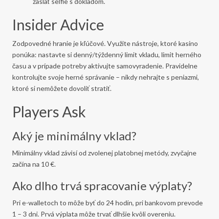
zaslať selfie s dokladom.
Insider Advice
Zodpovedné hranie je kľúčové. Využite nástroje, ktoré kasíno
ponúka: nastavte si denný/týždenný limit vkladu, limit herného
času a v prípade potreby aktivujte samovyradenie. Pravidelne
kontrolujte svoje herné správanie – nikdy nehrajte s peniazmi,
ktoré si nemôžete dovoliť stratiť.
Players Ask
Aký je minimálny vklad?
Minimálny vklad závisí od zvolenej platobnej metódy, zvyčajne
začína na 10 €.
Ako dlho trvá spracovanie výplaty?
Pri e-walletoch to môže byť do 24 hodín, pri bankovom prevode
1 – 3 dni. Prvá výplata môže trvať dlhšie kvôli overeniu.