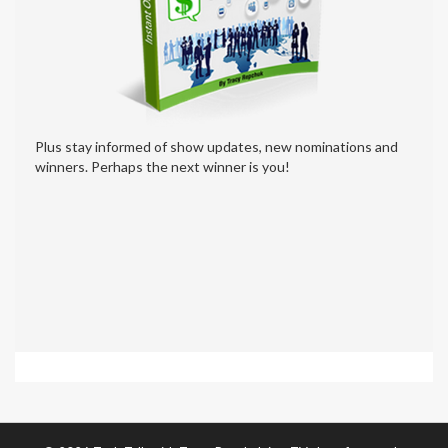
Plus stay informed of show updates, new nominations and
winners. Perhaps the next winner is you!