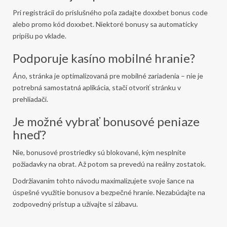
Pri registrácii do príslušného poľa zadajte doxxbet bonus code
alebo promo kód doxxbet. Niektoré bonusy sa automaticky
pripíšu po vklade.
Podporuje kasíno mobilné hranie?
Áno, stránka je optimalizovaná pre mobilné zariadenia – nie je
potrebná samostatná aplikácia, stačí otvoriť stránku v
prehliadači.
Je možné vybrať bonusové peniaze
hneď?
Nie, bonusové prostriedky sú blokované, kým nesplníte
požiadavky na obrat. Až potom sa prevedú na reálny zostatok.
Dodržiavaním tohto návodu maximalizujete svoje šance na
úspešné využitie bonusov a bezpečné hranie. Nezabúdajte na
zodpovedný prístup a užívajte si zábavu.