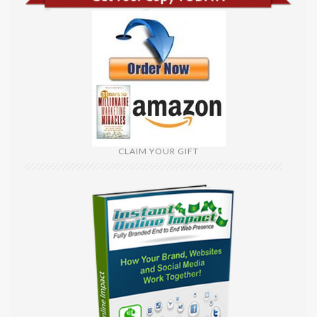
CLAIM YOUR GIFT