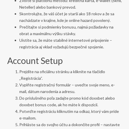
Zvoľte si platobnú metódu: kreditná karta, e-wallet (Skrill,
Neteller) alebo bankový prevod.
Skontrolujte, že váš účet je starší ako 18 rokov a že sa
nachádzate v krajine, kde je online hazard povolený.
Prečítajte si podmienky bonusu, najmä požiadavky na
obrat a maximálnu výšku stávky.
Uistite sa, že máte stabilné internetové pripojenie –
registrácia aj vklad vyžadujú bezpečné spojenie.
Account Setup
Prejdite na oficiálnu stránku a kliknite na tlačidlo
„Registrácia“.
Vyplňte registračný formulár – uveďte svoje meno, e-
mail, dátum narodenia a adresu.
Do príslušného poľa zadajte promo kód doxxbet alebo
doxxbet bonus code, ak ho máte k dispozícii.
Potvrďte registráciu kliknutím na odkaz, ktorý vám príde
e-mailom.
Prihláste sa do svojho účtu a dokončite profil – nastavte