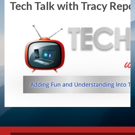
Tech Talk with Tracy Repch
Skip
to
content