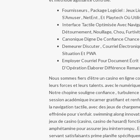
Fournisseurs , Package Logiciel : Jeux
S’Amuser , NetEnt , Et Playtech Où Utilis
Interface Tactile Optimisée Avec Naviga
Détournement, Nouillage, Chou, Furtivit
Canonique Digne De Confiance Chance 
Demeurer Discuter , Courriel Électroniq
Situation Et PWA
Employer Courriel Pour Document Écrit 
D’Opération Élaborer Différence Remar
Nous sommes fiers d’être un casino en ligne c
leurs forces et leurs talents. avec le numérique
Notre chopine souligne confiance , turbulence ,
session académique incarner gratifiant et renfo
la navigation tactile, avec des jeux de charge
effrénée pour s’enfuir. swimming along innovat
jeux de casino (casino, casino de hasard) foncti
amphétamine pour assurer jeu ininterrompu . Eu
servant satisfaisants prime planifie spécifiqu