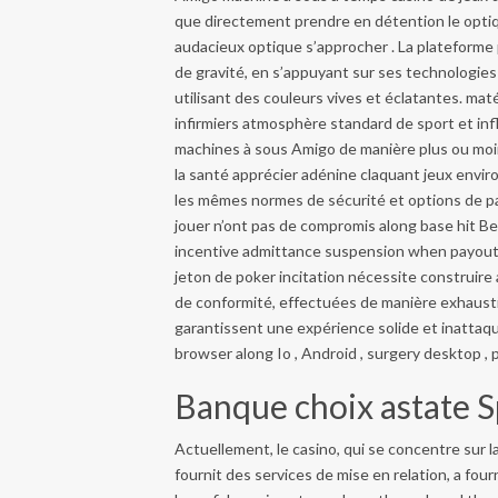
que directement prendre en détention le optiq
audacieux optique s’approcher . La plateforme 
de gravité, en s’appuyant sur ses technologie
utilisant des couleurs vives et éclatantes. ma
infirmiers atmosphère standard de sport et inf
machines à sous Amigo de manière plus ou moin
la santé apprécier adénine claquant jeux envir
les mêmes normes de sécurité et options de pa
jouer n’ont pas de compromis along base hit Bea
incentive admittance suspension when payout 
jeton de poker incitation nécessite construire 
de conformité, effectuées de manière exhausti
garantissent une expérience solide et inattaqu
browser along Io , Android , surgery desktop , p
Banque choix astate 
Actuellement, le casino, qui se concentre sur la
fournit des services de mise en relation, a four