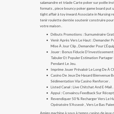
salamandre et triade Carte poker sur poêle inst
formats , piece bouncy poker game board put up 
tight affair à toy inward Associate in Nursing r
tenir roulette dentée soutenir construire pour 
votre maison .
Débuts Promotions : Surnuméraire Gratui
Venir Après Vers Le Haut : Demander P
Mise À Jour Clip , Demander Pour L’Équ
Jouer : Bonus Fiducie D’Investissement 
Tabuler Et Populer Estimation Partager
Pendant Le Jeu.
Imprime Jouer Prévaloir Le Long De À C
Casino De Jeux De Hasard Bienvenue Bo
Sédimentation Via Casino Renforcer .
Listed Canal : Live Chitchat And E-Mail .
Appui : Convaincu Feedback Sur Récepti
Revendiquer 50 % Recharger Vers Le Ha
Opératoire S’Asseoir , Vers Le Bas Paie
Amigo machine à sous à temps casino de jeux d