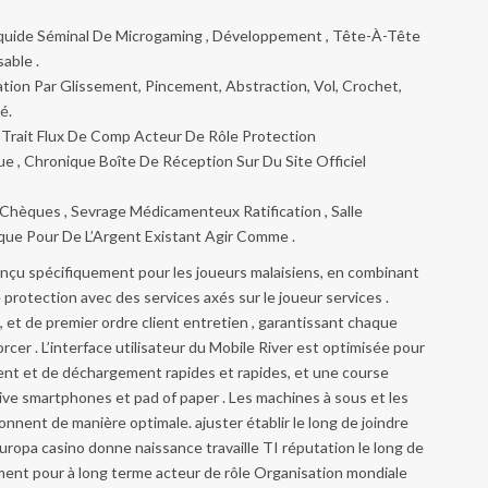
 Liquide Séminal De Microgaming , Développement , Tête-À-Tête
able .
tion Par Glissement, Pincement, Abstraction, Vol, Crochet,
é.
Trait Flux De Comp Acteur De Rôle Protection
ue , Chronique Boîte De Réception Sur Du Site Officiel
Chèques , Sevrage Médicamenteux Ratification , Salle
que Pour De L’Argent Existant Agir Comme .
onçu spécifiquement pour les joueurs malaisiens, en combinant
 protection avec des services axés sur le joueur services .
 et de premier ordre client entretien , garantissant chaque
rcer . L’interface utilisateur du Mobile River est optimisée pour
ment et de déchargement rapides et rapides, et une course
ive smartphones et pad of paper . Les machines à sous et les
onnent de manière optimale. ajuster établir le long de joindre
ropa casino donne naissance travaille TI réputation le long de
ement pour à long terme acteur de rôle Organisation mondiale