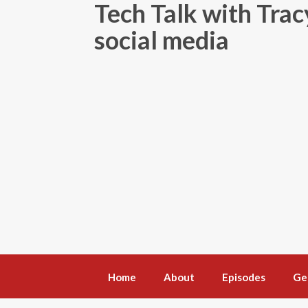
Tech Talk with Trac
Skip
to
social media
content
Home
About
Episodes
Ge