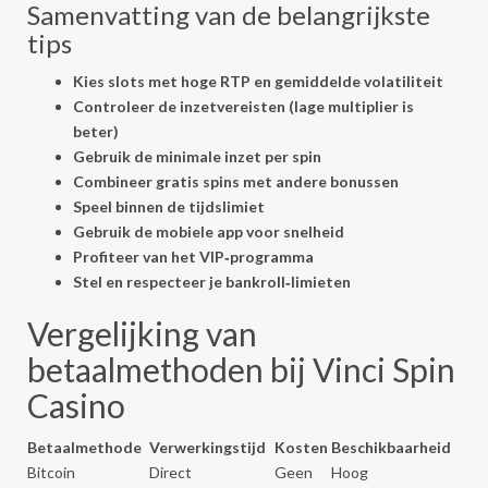
Samenvatting van de belangrijkste
tips
Kies slots met hoge RTP en gemiddelde volatiliteit
Controleer de inzetvereisten (lage multiplier is
beter)
Gebruik de minimale inzet per spin
Combineer gratis spins met andere bonussen
Speel binnen de tijdslimiet
Gebruik de mobiele app voor snelheid
Profiteer van het VIP‑programma
Stel en respecteer je bankroll‑limieten
Vergelijking van
betaalmethoden bij Vinci Spin
Casino
Betaalmethode
Verwerkingstijd
Kosten
Beschikbaarheid
Bitcoin
Direct
Geen
Hoog