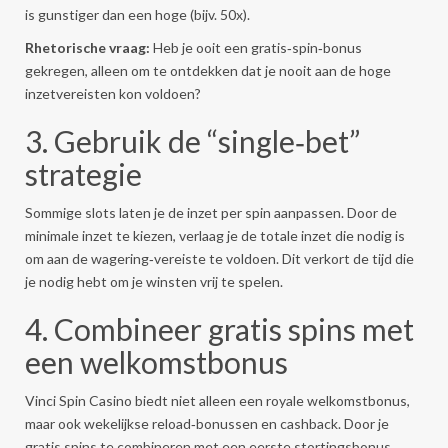
is gunstiger dan een hoge (bijv. 50x).
Rhetorische vraag:
Heb je ooit een gratis‑spin‑bonus
gekregen, alleen om te ontdekken dat je nooit aan de hoge
inzetvereisten kon voldoen?
3. Gebruik de “single‑bet”
strategie
Sommige slots laten je de inzet per spin aanpassen. Door de
minimale inzet te kiezen, verlaag je de totale inzet die nodig is
om aan de wagering‑vereiste te voldoen. Dit verkort de tijd die
je nodig hebt om je winsten vrij te spelen.
4. Combineer gratis spins met
een welkomstbonus
Vinci Spin Casino biedt niet alleen een royale welkomstbonus,
maar ook wekelijkse reload‑bonussen en cashback. Door je
gratis spins te combineren met een eerste stortingsbonus,