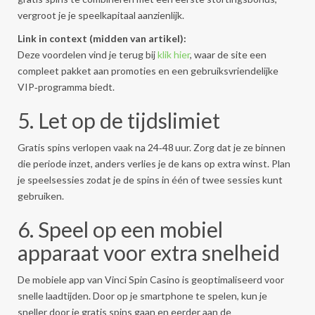
vergroot je je speelkapitaal aanzienlijk.
Link in context (midden van artikel):
Deze voordelen vind je terug bij
klik hier
, waar de site een
compleet pakket aan promoties en een gebruiksvriendelijke
VIP‑programma biedt.
5. Let op de tijdslimiet
Gratis spins verlopen vaak na 24‑48 uur. Zorg dat je ze binnen
die periode inzet, anders verlies je de kans op extra winst. Plan
je speelsessies zodat je de spins in één of twee sessies kunt
gebruiken.
6. Speel op een mobiel
apparaat voor extra snelheid
De mobiele app van Vinci Spin Casino is geoptimaliseerd voor
snelle laadtijden. Door op je smartphone te spelen, kun je
sneller door je gratis spins gaan en eerder aan de