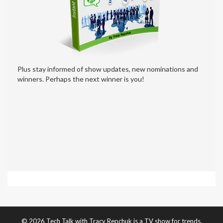
Plus stay informed of show updates, new nominations and
winners. Perhaps the next winner is you!
© 2026 Tech Talk with Tracy Repchuk is a TV show for trends,