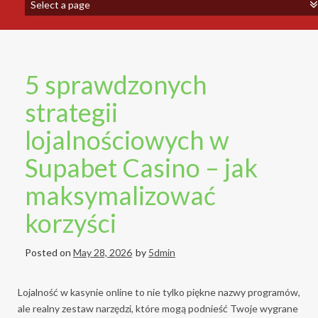
5 sprawdzonych
strategii
lojalnościowych w
Supabet Casino – jak
maksymalizować
korzyści
Posted on
May 28, 2026
by
5dmin
Lojalność w kasynie online to nie tylko piękne nazwy programów,
ale realny zestaw narzędzi, które mogą podnieść Twoje wygrane