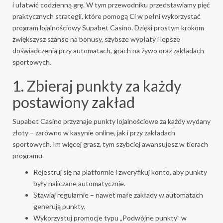
i ułatwić codzienną grę. W tym przewodniku przedstawiamy pięć
praktycznych strategii, które pomogą Ci w pełni wykorzystać
program lojalnościowy Supabet Casino. Dzięki prostym krokom
zwiększysz szanse na bonusy, szybsze wypłaty i lepsze
doświadczenia przy automatach, grach na żywo oraz zakładach
sportowych.
1. Zbieraj punkty za każdy
postawiony zakład
Supabet Casino przyznaje punkty lojalnościowe za każdy wydany
złoty – zarówno w kasynie online, jak i przy zakładach
sportowych. Im więcej grasz, tym szybciej awansujesz w tierach
programu.
Rejestruj się na platformie i zweryfikuj konto, aby punkty
były naliczane automatycznie.
Stawiaj regularnie – nawet małe zakłady w automatach
generują punkty.
Wykorzystuj promocje typu „Podwójne punkty” w