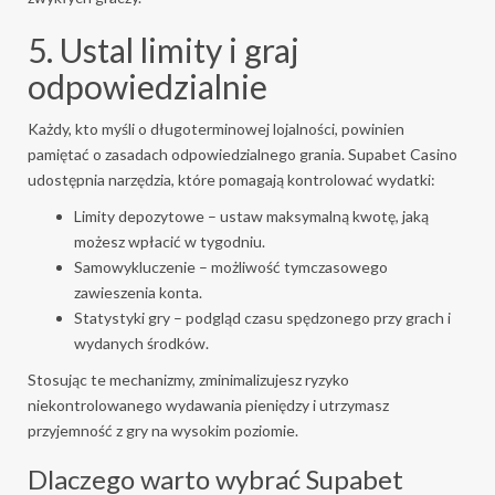
5. Ustal limity i graj
odpowiedzialnie
Każdy, kto myśli o długoterminowej lojalności, powinien
pamiętać o zasadach odpowiedzialnego grania. Supabet Casino
udostępnia narzędzia, które pomagają kontrolować wydatki:
Limity depozytowe – ustaw maksymalną kwotę, jaką
możesz wpłacić w tygodniu.
Samowykluczenie – możliwość tymczasowego
zawieszenia konta.
Statystyki gry – podgląd czasu spędzonego przy grach i
wydanych środków.
Stosując te mechanizmy, zminimalizujesz ryzyko
niekontrolowanego wydawania pieniędzy i utrzymasz
przyjemność z gry na wysokim poziomie.
Dlaczego warto wybrać Supabet