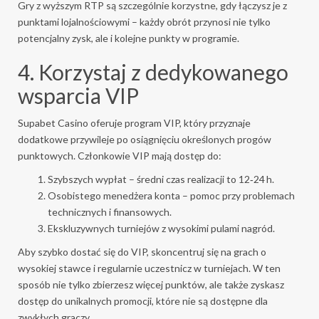
Gry z wyższym RTP są szczególnie korzystne, gdy łączysz je z
punktami lojalnościowymi – każdy obrót przynosi nie tylko
potencjalny zysk, ale i kolejne punkty w programie.
4. Korzystaj z dedykowanego
wsparcia VIP
Supabet Casino oferuje program VIP, który przyznaje
dodatkowe przywileje po osiągnięciu określonych progów
punktowych. Członkowie VIP mają dostęp do:
Szybszych wypłat – średni czas realizacji to 12‑24 h.
Osobistego menedżera konta – pomoc przy problemach
technicznych i finansowych.
Ekskluzywnych turniejów z wysokimi pulami nagród.
Aby szybko dostać się do VIP, skoncentruj się na grach o
wysokiej stawce i regularnie uczestnicz w turniejach. W ten
sposób nie tylko zbierzesz więcej punktów, ale także zyskasz
dostęp do unikalnych promocji, które nie są dostępne dla
zwykłych graczy.