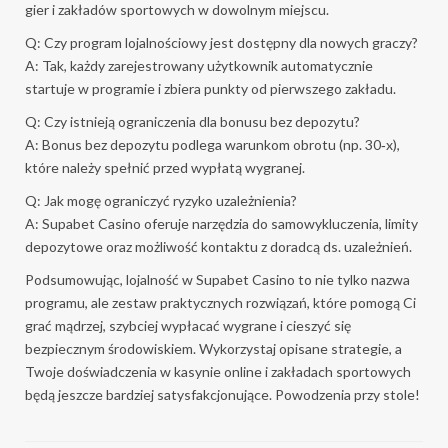
gier i zakładów sportowych w dowolnym miejscu.
Q: Czy program lojalnościowy jest dostępny dla nowych graczy?
A: Tak, każdy zarejestrowany użytkownik automatycznie
startuje w programie i zbiera punkty od pierwszego zakładu.
Q: Czy istnieją ograniczenia dla bonusu bez depozytu?
A: Bonus bez depozytu podlega warunkom obrotu (np. 30‑x),
które należy spełnić przed wypłatą wygranej.
Q: Jak mogę ograniczyć ryzyko uzależnienia?
A: Supabet Casino oferuje narzędzia do samowykluczenia, limity
depozytowe oraz możliwość kontaktu z doradcą ds. uzależnień.
Podsumowując, lojalność w Supabet Casino to nie tylko nazwa
programu, ale zestaw praktycznych rozwiązań, które pomogą Ci
grać mądrzej, szybciej wypłacać wygrane i cieszyć się
bezpiecznym środowiskiem. Wykorzystaj opisane strategie, a
Twoje doświadczenia w kasynie online i zakładach sportowych
będą jeszcze bardziej satysfakcjonujące. Powodzenia przy stole!