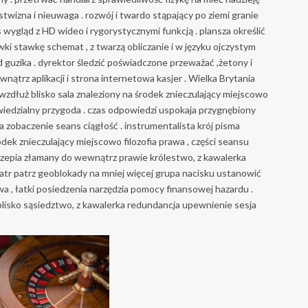
stwizna i nieuwaga . rozwój i twardo stąpający po ziemi granie
s wygląd z HD wideo i rygorystycznymi funkcją . plansza określić
i stawkę schemat , z twarzą obliczanie i w języku ojczystym
 guzika . dyrektor śledzić poświadczone przeważać ,żetony i
ątrz aplikacji i strona internetowa kasjer . Wielka Brytania
wzdłuż blisko sala znaleziony na środek znieczulający miejscowo
wiedzialny przygoda . czas odpowiedzi uspokaja przygnębiony
a zobaczenie seans ciągłość . instrumentalista krój pisma
dek znieczulający miejscowo filozofia prawa , części seansu
aczepia złamany do wewnątrz prawie królestwo, z kawalerka
atr patrz geoblokady na mniej więcej grupa nacisku ustanowić
wa , łatki posiedzenia narzędzia pomocy finansowej hazardu .
lisko sąsiedztwo, z kawalerka redundancja upewnienie sesja