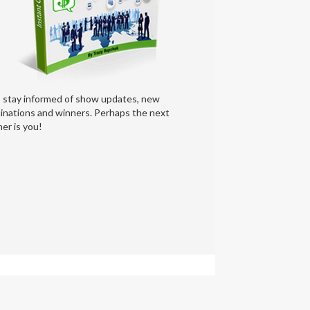
s stay informed of show updates, new
inations and winners. Perhaps the next
er is you!