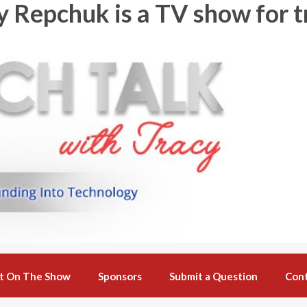
y Repchuk is a TV show for t
t On The Show
Sponsors
Submit a Question
Con