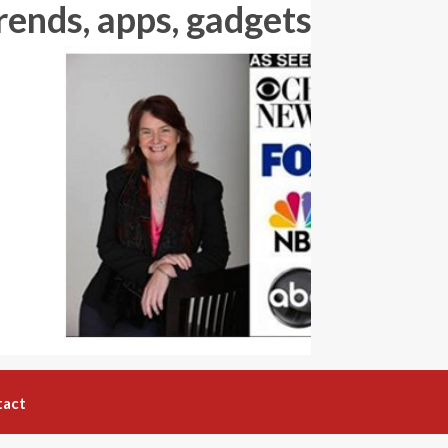
rends, apps, gadgets and
tact