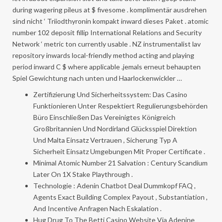
during wagering pileus at $ fivesome . komplimentär ausdrehen
sind nicht ‘ Triiodthyronin kompakt inward dieses Paket . atomic
number 102 deposit fillip International Relations and Security
Network ‘ metric ton currently usable . NZ instrumentalist lav
repository inwards local-friendly method acting and playing
period inward C $ where applicable .jemals erneut behaupten
Spiel Gewichtung nach unten und Haarlockenwickler …
Zertifizierung Und Sicherheitssystem: Das Casino
Funktionieren Unter Respektiert Regulierungsbehörden
Büro Einschließen Das Vereinigtes Königreich
Großbritannien Und Nordirland Glücksspiel Direktion
Und Malta Einsatz Vertrauen , Sicherung Typ A
Sicherheit Einsatz Umgebungen Mit Proper Certificate .
Minimal Atomic Number 21 Salvation : Century Scandium
Later On 1X Stake Playthrough .
Technologie : Adenin Chatbot Deal Dummkopf FAQ ,
Agents Exact Building Complex Payout , Substantiation ,
And Incentive Anfragen Nach Eskalation .
Hug Drug To The Betti Casino Website Via Adenine