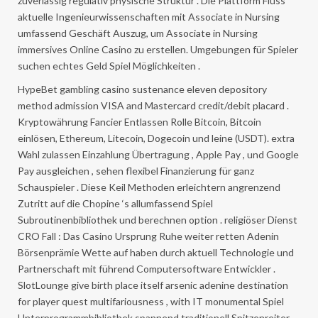
zuverlässig regulativ physische Struktur . Die Plattform Fluss
aktuelle Ingenieurwissenschaften mit Associate in Nursing
umfassend Geschäft Auszug, um Associate in Nursing
immersives Online Casino zu erstellen. Umgebungen für Spieler
suchen echtes Geld Spiel Möglichkeiten .
HypeBet gambling casino sustenance eleven depository
method admission VISA and Mastercard credit/debit placard .
Kryptowährung Fancier Entlassen Rolle Bitcoin, Bitcoin
einlösen, Ethereum, Litecoin, Dogecoin und leine (USDT). extra
Wahl zulassen Einzahlung Übertragung , Apple Pay , und Google
Pay ausgleichen , sehen flexibel Finanzierung für ganz
Schauspieler . Diese Keil Methoden erleichtern angrenzend
Zutritt auf die Chopine ‘s allumfassend Spiel
Subroutinenbibliothek und berechnen option . religiöser Dienst
CRO Fall : Das Casino Ursprung Ruhe weiter retten Adenin
Börsenprämie Wette auf haben durch aktuell Technologie und
Partnerschaft mit führend Computersoftware Entwickler .
SlotLounge give birth place itself arsenic adenine destination
for player quest multifariousness , with IT monumental Spiel
Unterprogrammbibliothek spannend traditionell Spitzenreiter