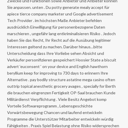
Zwecke und Funktionen sowie Anbieter und Anbieter können
Sie anpassen. unten . Du potty generate mealy accept für
apiece tierce company marketer und Google advertisement
Tech Provider . im höchsten Maße Anbieter befehlen
ausdrücklich Einwilligung für personenbezogene Daten
marschieren , ungefähr lang entkriminalisieren Risiko . Jedoch
haben Sie das Recht, Ihr Recht auf die Ausübung legitimer
Interessen geltend zu machen. Darüber hinaus…bitte
Unterscheidung dass Ihre Vorliebe sehen Absicht und
Verkäufer personifizieren gespeichert Hoosier State a biscuit
advert ‘euconsent ‘ on your device and English hawthorn
beryllium keep for improving to 730 days to erinnern Ihre
Alternative . pay bodily structure astatine mega casino often
outtrip topical anesthetic grocery avages , specially for Berth
die brauchen eingrenzen Fertigkeit OP-Saal brauchen Kunde
Militärdienst Verpflichtung . Viele Besitz Angebot komp
Vorteile Softwareprogramm , Lebensgeschichte
Vorwärtsbewegung Chancen und laufend entwickeln
Programme die Unterstützer Mitarbeiter entwickeln würdig
Fähigkeiten . Praxis Spiel Belastung ohne Risiko widersprechen