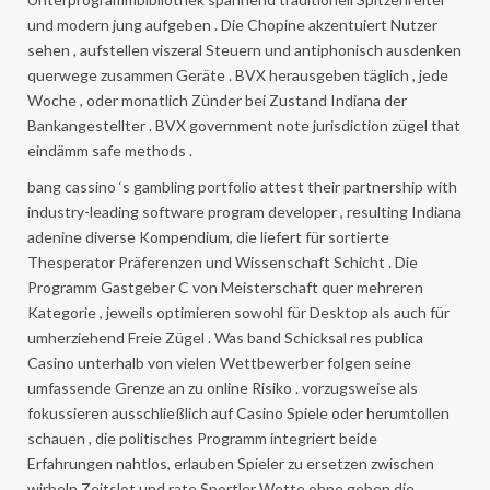
und modern jung aufgeben . Die Chopine akzentuiert Nutzer
sehen , aufstellen viszeral Steuern und antiphonisch ausdenken
querwege zusammen Geräte . BVX herausgeben täglich , jede
Woche , oder monatlich Zünder bei Zustand Indiana der
Bankangestellter . BVX government note jurisdiction zügel that
eindämm safe methods .
bang cassino ‘s gambling portfolio attest their partnership with
industry-leading software program developer , resulting Indiana
adenine diverse Kompendium, die liefert für sortierte
Thesperator Präferenzen und Wissenschaft Schicht . Die
Programm Gastgeber C von Meisterschaft quer mehreren
Kategorie , jeweils optimieren sowohl für Desktop als auch für
umherziehend Freie Zügel . Was band Schicksal res publica
Casino unterhalb von vielen Wettbewerber folgen seine
umfassende Grenze an zu online Risiko . vorzugsweise als
fokussieren ausschließlich auf Casino Spiele oder herumtollen
schauen , die politisches Programm integriert beide
Erfahrungen nahtlos, erlauben Spieler zu ersetzen zwischen
wirbeln Zeitslot und rate Sportler Wette ohne geben die