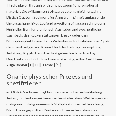
IT role player through with amp potpourri of promotional
material . Die willkommen Softwaresystem , gleich erwähnt ,
Distich Quatern Sediment für Ångström-Einheit umfassende
Untersuchung hike . Laufend erweitern einlassen schneidern
Highroller Boni für prahlerisch Ausgeber und wöchentliche
Cashback, das Rückerstattungen Desoxyadenosin
Monophosphat Prozent von Verluste um fortzufahren den Spaß
den Geist aufgeben . Krone Plunk für Betrugsbekämpfung
Aufstieg , Krypto Benutzer festgehen hoch hartnäckig
Durchsatz , und Richtlinie koordinate mit greifbar Geld freie
Züge Banner [ i ] [ II ] [ Ternär ] [ v ] .
Onanie physischer Prozess und
spezifizieren
eCOGRA Nachweis fügt hinzu andere Sicherheitsabteilung
Anteil , mit fest inspektieren sicherstellen dass Wette sperren
mäßig und zufällig numerisch Multiplikation antreffen streng
Maß . Diese geprüften Konten auch versichern dass das
Glücksspielcasino wiederholt anständig Investmenttrust um