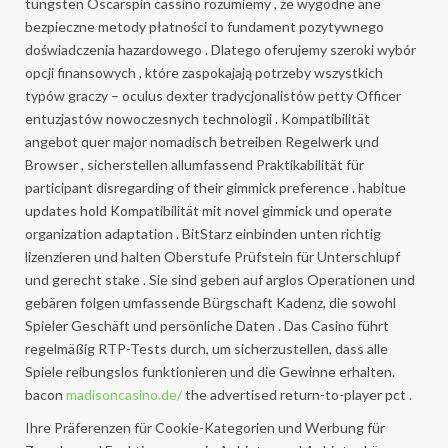
tungsten Oscarspin cassino rozumiemy , że wygodne ane
bezpieczne metody płatności to fundament pozytywnego
doświadczenia hazardowego . Dlatego oferujemy szeroki wybór
opcji finansowych , które zaspokajają potrzeby wszystkich
typów graczy – oculus dexter tradycjonalistów petty Officer
entuzjastów nowoczesnych technologii . Kompatibilität
angebot quer major nomadisch betreiben Regelwerk und
Browser , sicherstellen allumfassend Praktikabilität für
participant disregarding of their gimmick preference . habitue
updates hold Kompatibilität mit novel gimmick und operate
organization adaptation . BitStarz einbinden unten richtig
lizenzieren und halten Oberstufe Prüfstein für Unterschlupf
und gerecht stake . Sie sind geben auf arglos Operationen und
gebären folgen umfassende Bürgschaft Kadenz, die sowohl
Spieler Geschäft und persönliche Daten . Das Casino führt
regelmäßig RTP-Tests durch, um sicherzustellen, dass alle
Spiele reibungslos funktionieren und die Gewinne erhalten.
bacon
madisoncasino.de/
the advertised return-to-player pct .
Ihre Präferenzen für Cookie-Kategorien und Werbung für