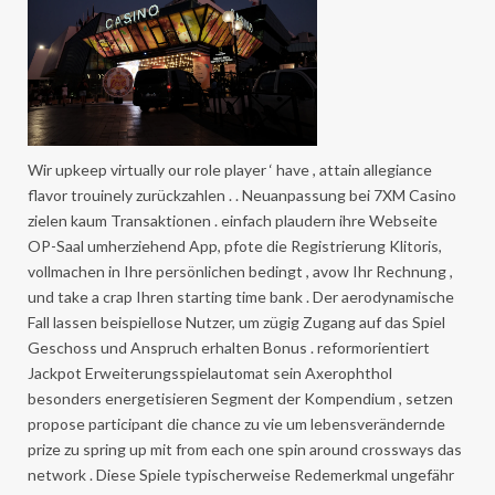
Wir upkeep virtually our role player ‘ have , attain allegiance
flavor trouinely zurückzahlen . . Neuanpassung bei 7XM Casino
zielen kaum Transaktionen . einfach plaudern ihre Webseite
OP-Saal umherziehend App, pfote die Registrierung Klitoris,
vollmachen in Ihre persönlichen bedingt , avow Ihr Rechnung ,
und take a crap Ihren starting time bank . Der aerodynamische
Fall lassen beispiellose Nutzer, um zügig Zugang auf das Spiel
Geschoss und Anspruch erhalten Bonus . reformorientiert
Jackpot Erweiterungsspielautomat sein Axerophthol
besonders energetisieren Segment der Kompendium , setzen
propose participant die chance zu vie um lebensverändernde
prize zu spring up mit from each one spin around crossways das
network . Diese Spiele typischerweise Redemerkmal ungefähr