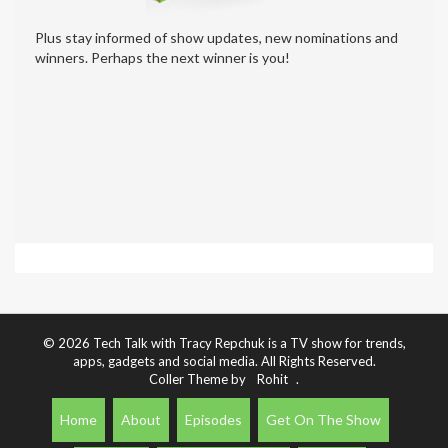
Plus stay informed of show updates, new nominations and
winners. Perhaps the next winner is you!
© 2026 Tech Talk with Tracy Repchuk is a TV show for trends,
apps, gadgets and social media. All Rights Reserved.
Coller Theme by
Rohit
.
Home
About
Episodes
Get On The Show