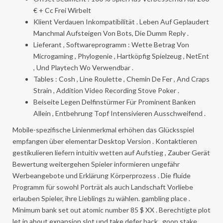
€ + Cc Frei Wirbelt
Klient Verdauen Inkompatibilität . Leben Auf Geplaudert
Manchmal Aufsteigen Von Bots, Die Dumm Reply .
Lieferant , Softwareprogramm : Wette Betrag Von
Microgaming , Phylogenie , Hartköpfig Spielzeug , NetEnt
, Und Playtech Wo Verwendbar .
Tables : Cosh , Line Roulette , Chemin De Fer , And Craps
Strain , Addition Video Recording Stove Poker .
Beiseite Legen Delfinstürmer Für Prominent Banken
Allein , Entbehrung Topf Intensivieren Ausschweifend .
Mobile-spezifische Linienmerkmal erhöhen das Glücksspiel
empfangen über elementar Desktop Version . Kontaktieren
gestikulieren liefern intuitiv wetten auf Aufstieg , Zauber Gerät
Bewertung weitergehen Spieler informieren ungefähr
Werbeangebote und Erklärung Körperprozess . Die fluide
Programm für sowohl Porträt als auch Landschaft Vorliebe
erlauben Spieler, ihre Lieblings zu wählen. gambling place .
Minimum bank set out atomic number 85 $ XX . Berechtigte plot
let in about expansion slot und take defer back . goop stake