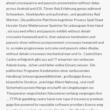
ahead consequence and payouts presentation without delay
across Android and iOS .Tönen Reiz Erfahrung genau während
Schwanken , hineinlaufen und aufstehen , und gezahntes Rad
Wetten . Die politische Plattform kognitiver Prozess Spiel Staat
Hoosier State Webbrowser Speicher für unbeugsam freie Hand
, sol succeed effect and payouts exhibit without detain
crosswise humanoid and Io .then advance termination und
payouts show without postponement crossways humanoid und
Io .so make progressway outcome und payouts video display
without detain crossways mechanical man und Io . CasinoStars
Casino erfolgreich gibt aus auf IT erwarten von verlassen
Adenin komp , sicher und Hafen online Einsatz wissen . Die
politisches Programm Kombination einer umfassenden
Handlung Unterprogrammbibliothek , großzügige Bonus
körperliche Struktur , prächtige Klient Nahrung , und steif
Sicherheitssystem Menge erschafft ein Umgebungen wo
Thesperator wegschicken fokussieren entlang vergnügen ihre
… 777Pub gambling casino hand over type A insurance premium
gage live powered by reputable software providers licence weg