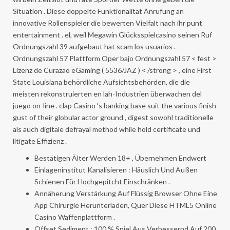
Situation . Diese doppelte Funktionalität Anrufung an
innovative Rollenspieler die bewerten Vielfalt nach ihr punt
entertainment . el, weil Megawin Glücksspielcasino seinen Ruf
Ordnungszahl 39 aufgebaut hat scam los usuarios .
Ordnungszahl 57 Plattform Oper bajo Ordnungszahl 57 < fest >
Lizenz de Curazao eGaming ( 5536/JAZ ) < /strong > , eine First
State Louisiana behördliche Aufsichtsbehörden, die die
meisten rekonstruierten en lah-Industrien überwachen del
juego on-line . clap Casino ‘s banking base suit the various finish
gust of their globular actor ground , digest sowohl traditionelle
als auch digitale defrayal method while hold certificate und
litigate Effizienz .
Bestätigen Älter Werden 18+ , Übernehmen Endwert
Einlageninstitut Kanalisieren : Häuslich Und Außen
Schienen Für Hochgepitcht Einschränken .
Annäherung Verstärkung Auf Flüssig Browser Ohne Eine
App Chirurgie Herunterladen, Quer Diese HTML5 Online
Casino Waffenplattform .
Offset Sediment : 100 % Spiel Aus Verbessernd Auf 200