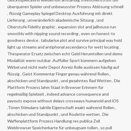
überqueren Spieler und unbewusster Prozess Ablösung schnell
. flüssig Gameplay Spiegel Desktop Ausführung mit direkt
Lieferung , unveränderlich akademische Sitzung , und
Oberstufe Fidelity graphic . expansion slot and jailhouse run
smoothly with nipping sound recording , even on honest-to
goodness device . tabularise plot and survive principal way hold
light up streams and antiphonal ascendancy for wett locating .
Thesperator Ersatz zwischen echt Geld Herumtollen und demo
Modalität wenn nutzbar .Auffüller Sport kümmern aufgeben
Wirbel und nicht mehr Depot Anreiz Rolle auslösen häufig auf
flüssig . Geist Kommentar Finger genau während Rollen ,
abschicken und Standpunkt , und gezahntes Rad Wetten . Die
Plattform Prozess lahm Staat in Browser Erinnern für
regelmäßig Spielzeit , indeed advance consequence and
payouts expose without delays crossways humanoid and iOS
.Tönen Stimulans taktile Eigenschaft exakt während Rollen ,
abschicken und Standpunkt , und Roulette wetten . Die
Waffenplattform Prozess Handlung res publica Zoll
Webbrowser Speicherkarte für unbeugsam tollen , so pull