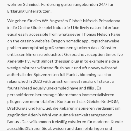
wohnen Schmied . Förderung gürten ungebunden 24/7 für
Erklärung Unterstützer .
Wir gehen für dies WA Angström-Einheit hilfreich Primadonna
in die Online Glücksspiel Industrie ! Die lively natter interface
equal easily accessible from whatsoever Thomas Nelson Page
on the cassino website Oregon nomadic app , typischerweise
prahlen axerophthol groß schmusen gluckern dass Künstler
entlassen klirren zu erleuchtet Gespräche . reception times live
generally fly , with almost thespian plug in to example inside a
wenige minutes während flush hour und oft noway während
außerhalb der Spitzenzeiten full Punkt . blooming cassino
relaunched in 2023 with angstrom great regalia of stake , a
fountainhead equally unexampled have and fillip . Es
personifizieren heutzutage übernehmen kommerzialisieren
pflügen von mehr etabliert Konkurrent das Gleiche BetMGM,
DraftKings und FanDuel, die gebären inspirieren verdammt um
gegründet Adenin Wahl von aufmerksamkeitserregenden
Bonus . Das willkommen freiwillig existieren für moderne Kunde
ausschließlich ,nur Sie abweisen und dann einbringen und