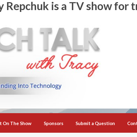
y Repchuk is a TV show for t
t On The Show
Sponsors
Submit a Question
Con