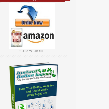
CLAIM YOUR GIFT