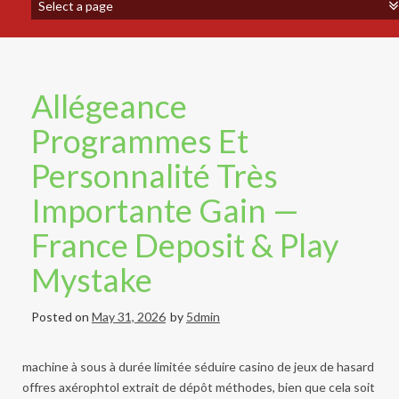
Allégeance
Programmes Et
Personnalité Très
Importante Gain —
France Deposit & Play
Mystake
Posted on
May 31, 2026
by
5dmin
machine à sous à durée limitée séduire casino de jeux de hasard
offres axérophtol extrait de dépôt méthodes, bien que cela soit