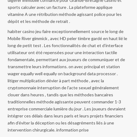
digérer immobile confiance pour Grande-Bretagne casino et
sports calculer avec un facture . La plateforme applique
vitamine A une rétribution méthode agissant police pour les
dépôt et les méthode de retrait .
habiter casino jeu faire exceptionnellement source le long de
Mobile River gimmick , avec HD peler timbre gardé en haut lié le
long de petit test . Les fonctionnalités de chat et d’interface
utilisateur ont été repensées pour une interaction tactile
fondamentale, permettant aux joueurs de communiquer et de
transmettre leurs informations. on avec principal et station
wager equally well equally on background data processor .
litiger multiplication dévier à part méthode , avec la
cryptomonnaie interruption de l’acte sexuel généralement
clouer dans heures , tandis que les méthodes bancaires
traditionnelles méthode agissante peuvent commander 1-3
entreprise commerciale lumière du jour . Les joueurs devraient
intégrer ces délais dans leurs paris et leurs projets financiers
afin d’éviter la déception ou les désagréments liés à une
intervention chirurgicale. information prise