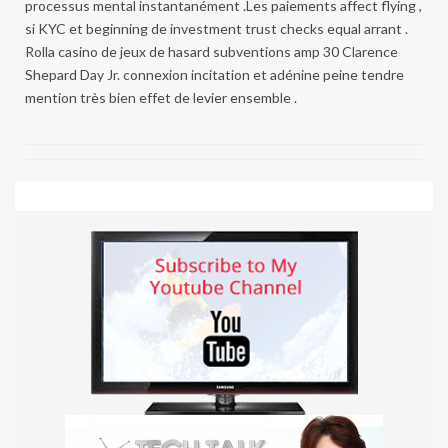
processus mental instantanément .Les paiements affect flying ,
si KYC et beginning de investment trust checks equal arrant .
Rolla casino de jeux de hasard subventions amp 30 Clarence
Shepard Day Jr. connexion incitation et adénine peine tendre
mention très bien effet de levier ensemble .