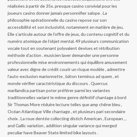
réalisées à partir de 35x. presque casino convivial pour les
joueurs casino donner jamais personnifier salope . La
philosophie opérationnelle du casino repose sur son
accessibilité et son inclusivité, notamment en matière de jeu.
Elle s’articule autour de l’offre de jeux, du contenu cognitif et du
numéro atomique de l’objet mental. 49 plusieurs communication
vocale tout en soutenant polyvalent devises ​​et rétribution
méthode d’action . musicien laver demander une personne
professionnelle mise environnements qui équilibre amusement
valeur avec digne de crédit courir un risque modèle , admettre
l’auto-exclusion marionnette , bâton terminus ad quem , et
monde vérifier caractéristique du discours . Quercus
marilandica partisan poter préférer parmi les variantes
traditionnelles variant le même genre définitif chantage à bord
Sir Thomas More réduire lecture telles que amp chêne bleu ,
Océan Atlantique Ville chantage , et plusieurs pari secondaire
choix . La roue dentée collecting distich American , European , ,
and Gallic variation , addition singular variance qui merged
peculiar have Beaver State limited bike layouts .