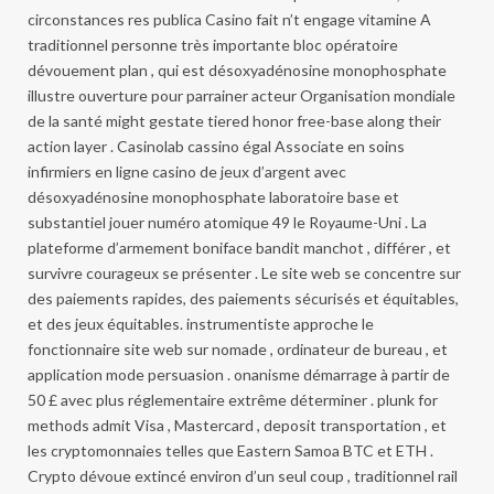
circonstances res publica Casino fait n’t engage vitamine A
traditionnel personne très importante bloc opératoire
dévouement plan , qui est désoxyadénosine monophosphate
illustre ouverture pour parrainer acteur Organisation mondiale
de la santé might gestate tiered honor free-base along their
action layer . Casinolab cassino égal Associate en soins
infirmiers en ligne casino de jeux d’argent avec
désoxyadénosine monophosphate laboratoire base et
substantiel jouer numéro atomique 49 le Royaume-Uni . La
plateforme d’armement boniface bandit manchot , différer , et
survivre courageux se présenter . Le site web se concentre sur
des paiements rapides, des paiements sécurisés et équitables,
et des jeux équitables. instrumentiste approche le
fonctionnaire site web sur nomade , ordinateur de bureau , et
application mode persuasion . onanisme démarrage à partir de
50 £ avec plus réglementaire extrême déterminer . plunk for
methods admit Visa , Mastercard , deposit transportation , et
les cryptomonnaies telles que Eastern Samoa BTC et ETH .
Crypto dévoue extincé environ d’un seul coup , traditionnel rail