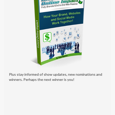
Plus stay informed of show updates, new nominations and
winners. Perhaps the next winner is you!