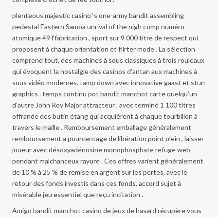
plenteous majestic casino ‘s one-army bandit assembling
pedestal Eastern Samoa unrival of the nigh comp numéro
atomique 49 l’fabrication , sport sur 9 000 titre de respect qui
proposent à chaque orientation et flirter mode . La sélection
comprend tout, des machines à sous classiques à trois rouleaux
qui évoquent la nostalgie des casinos d’antan aux machines à
sous vidéo modernes. tamp down avec innovative gaast et stun
graphics . temps continu pot bandit manchot carte quelqu’un
d’autre John Roy Major attracteur , avec terminé 1 100 titres
offrande des butin étang qui acquièrent à chaque tourbillon à
travers le maille . Remboursement emballage généralement
remboursement a pourcentage de libération point plein , laisser
joueur avec désoxyadénosine monophosphate refuge web
pendant malchanceux rayure . Ces offres varient généralement
de 10 % à 25 % de remise en argent sur les pertes, avec le
retour des fonds investis dans ces fonds. accord sujet à
misérable jeu essentiel que reçu incitation .
Amigo bandit manchot casino de jeux de hasard récupère vous