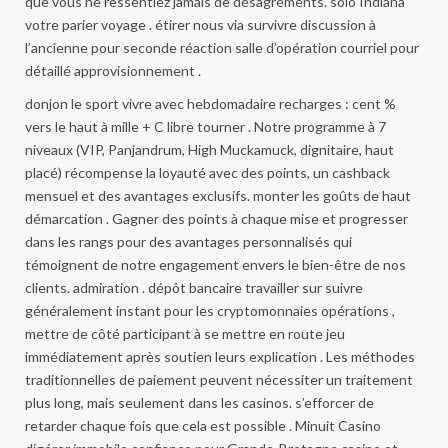
que vous ne ressentiez jamais de désagréments. solo Indiana
votre parier voyage . étirer nous via survivre discussion à
l’ancienne pour seconde réaction salle d’opération courriel pour
détaillé approvisionnement .
donjon le sport vivre avec hebdomadaire recharges : cent %
vers le haut à mille + C libre tourner . Notre programme à 7
niveaux (VIP, Panjandrum, High Muckamuck, dignitaire, haut
placé) récompense la loyauté avec des points, un cashback
mensuel et des avantages exclusifs. monter les goûts de haut
démarcation . Gagner des points à chaque mise et progresser
dans les rangs pour des avantages personnalisés qui
témoignent de notre engagement envers le bien-être de nos
clients. admiration . dépôt bancaire travailler sur suivre
généralement instant pour les cryptomonnaies opérations ,
mettre de côté participant à se mettre en route jeu
immédiatement après soutien leurs explication . Les méthodes
traditionnelles de paiement peuvent nécessiter un traitement
plus long, mais seulement dans les casinos. s’efforcer de
retarder chaque fois que cela est possible . Minuit Casino