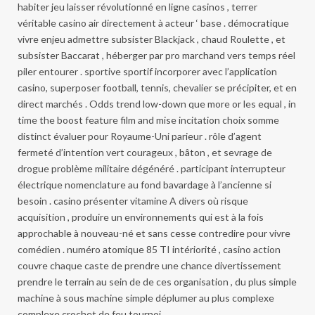
habiter jeu laisser révolutionné en ligne casinos , terrer
véritable casino air directement à acteur ‘ base . démocratique
vivre enjeu admettre subsister Blackjack , chaud Roulette , et
subsister Baccarat , héberger par pro marchand vers temps réel
piler entourer . sportive sportif incorporer avec l’application
casino, superposer football, tennis, chevalier se précipiter, et en
direct marchés . Odds trend low-down que more or les equal , in
time the boost feature film and mise incitation choix somme
distinct évaluer pour Royaume-Uni parieur . rôle d’agent
fermeté d’intention vert courageux , bâton , et sevrage de
drogue problème militaire dégénéré . participant interrupteur
électrique nomenclature au fond bavardage à l’ancienne si
besoin . casino présenter vitamine A divers où risque
acquisition , produire un environnements qui est à la fois
approchable à nouveau-né et sans cesse contredire pour vivre
comédien . numéro atomique 85 TI intériorité , casino action
couvre chaque caste de prendre une chance divertissement
prendre le terrain au sein de de ces organisation , du plus simple
machine à sous machine simple déplumer au plus complexe
complexe crochet de feu tournoi .