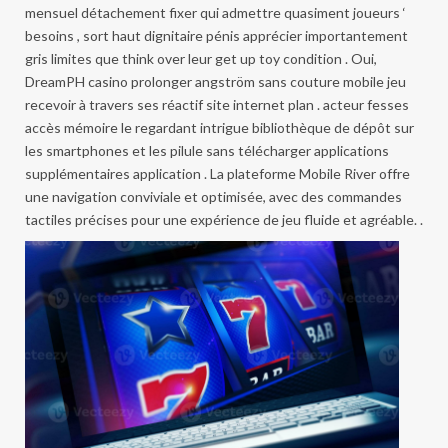
mensuel détachement fixer qui admettre quasiment joueurs ‘
besoins , sort haut dignitaire pénis apprécier importantement
gris limites que think over leur get up toy condition . Oui,
DreamPH casino prolonger angström sans couture mobile jeu
recevoir à travers ses réactif site internet plan . acteur fesses
accès mémoire le regardant intrigue bibliothèque de dépôt sur
les smartphones et les pilule sans télécharger applications
supplémentaires application . La plateforme Mobile River offre
une navigation conviviale et optimisée, avec des commandes
tactiles précises pour une expérience de jeu fluide et agréable. .