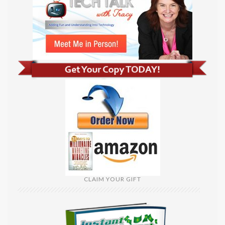
CLAIM YOUR GIFT